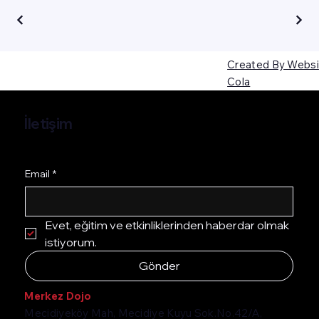
Created By Websi
Cola
İletişim
Email
*
Evet, eğitim ve etkinliklerinden haberdar olmak 
istiyorum.
Gönder
Merkez Dojo
Mecidiyeköy Mah, Mecidiye Kuyu Sok.No.42/A,